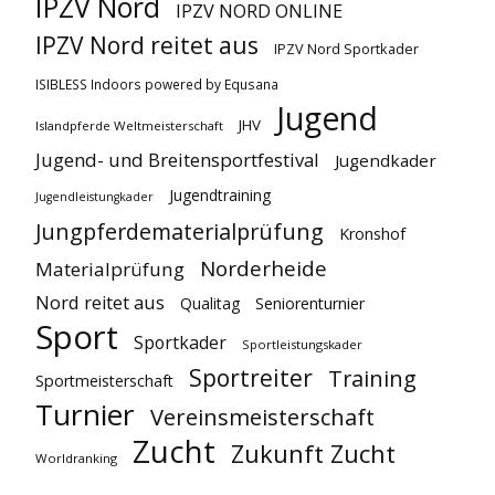
IPZV Nord
IPZV NORD ONLINE
IPZV Nord reitet aus
IPZV Nord Sportkader
ISIBLESS Indoors powered by Equsana
Jugend
JHV
Islandpferde Weltmeisterschaft
Jugend- und Breitensportfestival
Jugendkader
Jugendtraining
Jugendleistungkader
Jungpferdematerialprüfung
Kronshof
Norderheide
Materialprüfung
Nord reitet aus
Qualitag
Seniorenturnier
Sport
Sportkader
Sportleistungskader
Sportreiter
Training
Sportmeisterschaft
Turnier
Vereinsmeisterschaft
Zucht
Zukunft Zucht
Worldranking