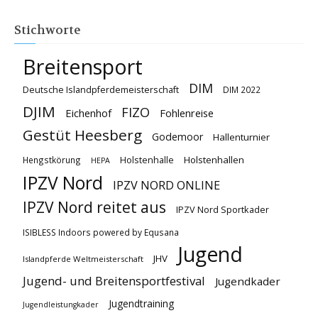
Stichworte
Breitensport
DIM
Deutsche Islandpferdemeisterschaft
DIM 2022
DJIM
FIZO
Eichenhof
Fohlenreise
Gestüt Heesberg
Godemoor
Hallenturnier
Holstenhallen
Hengstkörung
Holstenhalle
HEPA
IPZV Nord
IPZV NORD ONLINE
IPZV Nord reitet aus
IPZV Nord Sportkader
ISIBLESS Indoors powered by Equsana
Jugend
JHV
Islandpferde Weltmeisterschaft
Jugend- und Breitensportfestival
Jugendkader
Jugendtraining
Jugendleistungkader