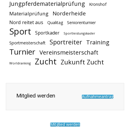
Jungpferdematerialprüfung
Kronshof
Norderheide
Materialprüfung
Nord reitet aus
Qualitag
Seniorenturnier
Sport
Sportkader
Sportleistungskader
Sportreiter
Training
Sportmeisterschaft
Turnier
Vereinsmeisterschaft
Zucht
Zukunft Zucht
Worldranking
Mitglied werden
Aufnahmeantrag
Mitglied werden