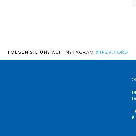
FOLGEN SIE UNS AUF INSTAGRAM
@IPZV.NORD
Öf
Di
Di
Te
E-