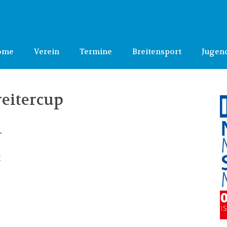
ome
Verein
Termine
Breitensport
Jugen
eitercup
–
c