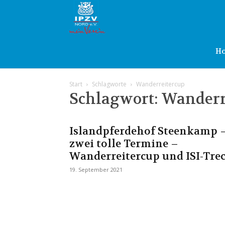
IPZV
Nord
H
Start
Schlagworte
Wanderreitercup
e.V.
Schlagwort: Wanderr
Islandpferdehof Steenkamp 
zwei tolle Termine –
Wanderreitercup und ISI-Tre
19. September 2021