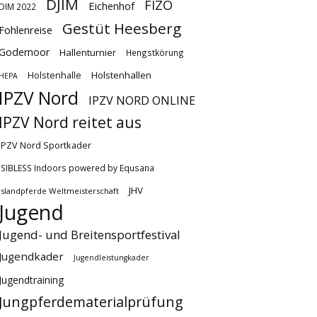
DJIM
FIZO
Eichenhof
DIM 2022
Gestüt Heesberg
Fohlenreise
Godemoor
Hallenturnier
Hengstkörung
Holstenhallen
Holstenhalle
HEPA
IPZV Nord
IPZV NORD ONLINE
IPZV Nord reitet aus
IPZV Nord Sportkader
ISIBLESS Indoors powered by Equsana
JHV
Islandpferde Weltmeisterschaft
Jugend
Jugend- und Breitensportfestival
Jugendkader
Jugendleistungkader
Jugendtraining
Jungpferdematerialprüfung