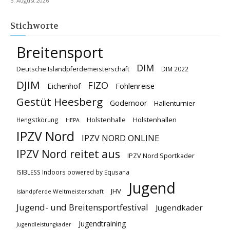
5. August 2026
Stichworte
Breitensport
DIM
Deutsche Islandpferdemeisterschaft
DIM 2022
DJIM
FIZO
Eichenhof
Fohlenreise
Gestüt Heesberg
Godemoor
Hallenturnier
Holstenhallen
Hengstkörung
Holstenhalle
HEPA
IPZV Nord
IPZV NORD ONLINE
IPZV Nord reitet aus
IPZV Nord Sportkader
ISIBLESS Indoors powered by Equsana
Jugend
JHV
Islandpferde Weltmeisterschaft
Jugend- und Breitensportfestival
Jugendkader
Jugendtraining
Jugendleistungkader