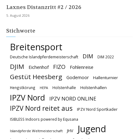
Laxnes Distanzritt #2 / 2026
5. August 2026
Stichworte
Breitensport
DIM
Deutsche Islandpferdemeisterschaft
DIM 2022
DJIM
FIZO
Eichenhof
Fohlenreise
Gestüt Heesberg
Godemoor
Hallenturnier
Holstenhallen
Hengstkörung
Holstenhalle
HEPA
IPZV Nord
IPZV NORD ONLINE
IPZV Nord reitet aus
IPZV Nord Sportkader
ISIBLESS Indoors powered by Equsana
Jugend
JHV
Islandpferde Weltmeisterschaft