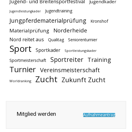
Jugend- und Breitensportfestival
Jugendkader
Jugendtraining
Jugendleistungkader
Jungpferdematerialprüfung
Kronshof
Norderheide
Materialprüfung
Nord reitet aus
Qualitag
Seniorenturnier
Sport
Sportkader
Sportleistungskader
Sportreiter
Training
Sportmeisterschaft
Turnier
Vereinsmeisterschaft
Zucht
Zukunft Zucht
Worldranking
Mitglied werden
Aufnahmeantrag