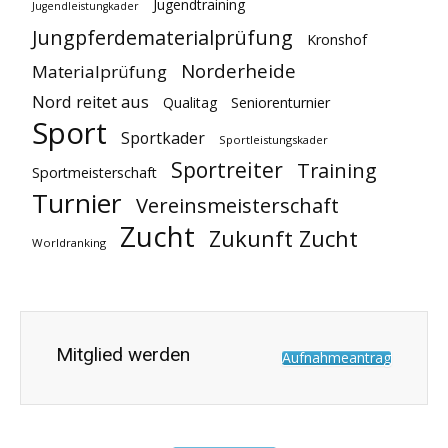
Jugendtraining
Jugendleistungkader
Jungpferdematerialprüfung
Kronshof
Norderheide
Materialprüfung
Nord reitet aus
Qualitag
Seniorenturnier
Sport
Sportkader
Sportleistungskader
Sportreiter
Training
Sportmeisterschaft
Turnier
Vereinsmeisterschaft
Zucht
Zukunft Zucht
Worldranking
Mitglied werden
Aufnahmeantrag