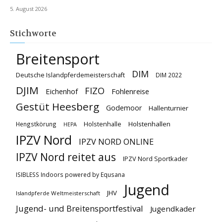
5. August 2026
Stichworte
Breitensport
DIM
Deutsche Islandpferdemeisterschaft
DIM 2022
DJIM
FIZO
Eichenhof
Fohlenreise
Gestüt Heesberg
Godemoor
Hallenturnier
Holstenhallen
Hengstkörung
Holstenhalle
HEPA
IPZV Nord
IPZV NORD ONLINE
IPZV Nord reitet aus
IPZV Nord Sportkader
ISIBLESS Indoors powered by Equsana
Jugend
JHV
Islandpferde Weltmeisterschaft
Jugend- und Breitensportfestival
Jugendkader