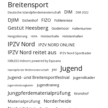
Breitensport
DIM
Deutsche Islandpferdemeisterschaft
DIM 2022
DJIM
FIZO
Eichenhof
Fohlenreise
Gestüt Heesberg
Godemoor
Hallenturnier
Holstenhallen
Hengstkörung
Holstenhalle
HEPA
IPZV Nord
IPZV NORD ONLINE
IPZV Nord reitet aus
IPZV Nord Sportkader
ISIBLESS Indoors powered by Equsana
Jugend
JHV
Islandpferde Weltmeisterschaft
Jugend- und Breitensportfestival
Jugendkader
Jugendtraining
Jugendleistungkader
Jungpferdematerialprüfung
Kronshof
Norderheide
Materialprüfung