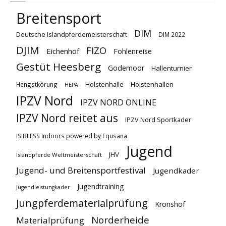
Breitensport
DIM
Deutsche Islandpferdemeisterschaft
DIM 2022
DJIM
FIZO
Eichenhof
Fohlenreise
Gestüt Heesberg
Godemoor
Hallenturnier
Holstenhallen
Hengstkörung
Holstenhalle
HEPA
IPZV Nord
IPZV NORD ONLINE
IPZV Nord reitet aus
IPZV Nord Sportkader
ISIBLESS Indoors powered by Equsana
Jugend
JHV
Islandpferde Weltmeisterschaft
Jugend- und Breitensportfestival
Jugendkader
Jugendtraining
Jugendleistungkader
Jungpferdematerialprüfung
Kronshof
Norderheide
Materialprüfung