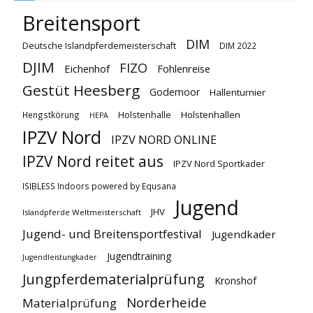
Breitensport
DIM
Deutsche Islandpferdemeisterschaft
DIM 2022
DJIM
FIZO
Eichenhof
Fohlenreise
Gestüt Heesberg
Godemoor
Hallenturnier
Holstenhallen
Hengstkörung
Holstenhalle
HEPA
IPZV Nord
IPZV NORD ONLINE
IPZV Nord reitet aus
IPZV Nord Sportkader
ISIBLESS Indoors powered by Equsana
Jugend
JHV
Islandpferde Weltmeisterschaft
Jugend- und Breitensportfestival
Jugendkader
Jugendtraining
Jugendleistungkader
Jungpferdematerialprüfung
Kronshof
Norderheide
Materialprüfung