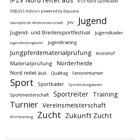
IPZV Nord reitet aus
IPZV Nord Sportkader
ISIBLESS Indoors powered by Equsana
Jugend
JHV
Islandpferde Weltmeisterschaft
Jugend- und Breitensportfestival
Jugendkader
Jugendtraining
Jugendleistungkader
Jungpferdematerialprüfung
Kronshof
Norderheide
Materialprüfung
Nord reitet aus
Qualitag
Seniorenturnier
Sport
Sportkader
Sportleistungskader
Sportreiter
Training
Sportmeisterschaft
Turnier
Vereinsmeisterschaft
Zucht
Zukunft Zucht
Worldranking