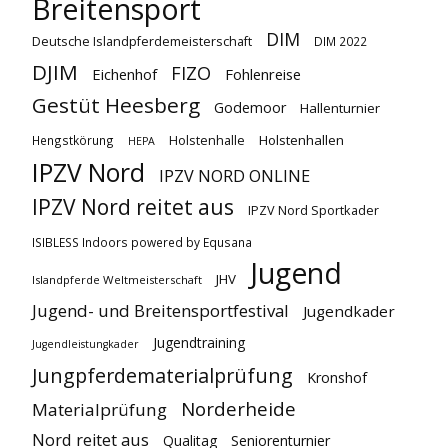
Breitensport
DIM
Deutsche Islandpferdemeisterschaft
DIM 2022
DJIM
FIZO
Eichenhof
Fohlenreise
Gestüt Heesberg
Godemoor
Hallenturnier
Holstenhallen
Hengstkörung
Holstenhalle
HEPA
IPZV Nord
IPZV NORD ONLINE
IPZV Nord reitet aus
IPZV Nord Sportkader
ISIBLESS Indoors powered by Equsana
Jugend
JHV
Islandpferde Weltmeisterschaft
Jugend- und Breitensportfestival
Jugendkader
Jugendtraining
Jugendleistungkader
Jungpferdematerialprüfung
Kronshof
Norderheide
Materialprüfung
Nord reitet aus
Qualitag
Seniorenturnier