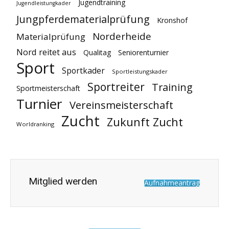
Jugendtraining
Jugendleistungkader
Jungpferdematerialprüfung
Kronshof
Norderheide
Materialprüfung
Nord reitet aus
Qualitag
Seniorenturnier
Sport
Sportkader
Sportleistungskader
Sportreiter
Training
Sportmeisterschaft
Turnier
Vereinsmeisterschaft
Zucht
Zukunft Zucht
Worldranking
Mitglied werden
Aufnahmeantrag