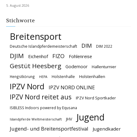
5. August 2026
Stichworte
Breitensport
DIM
Deutsche Islandpferdemeisterschaft
DIM 2022
DJIM
FIZO
Eichenhof
Fohlenreise
Gestüt Heesberg
Godemoor
Hallenturnier
Holstenhallen
Hengstkörung
Holstenhalle
HEPA
IPZV Nord
IPZV NORD ONLINE
IPZV Nord reitet aus
IPZV Nord Sportkader
ISIBLESS Indoors powered by Equsana
Jugend
JHV
Islandpferde Weltmeisterschaft
Jugend- und Breitensportfestival
Jugendkader