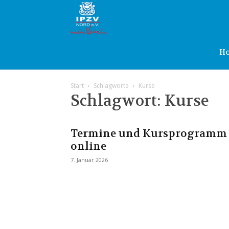
IPZV
Nord
H
Start
Schlagworte
Kurse
e.V.
Schlagwort: Kurse
Termine und Kursprogramm
online
7. Januar 2026