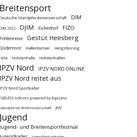
Breitensport
DIM
Deutsche Islandpferdemeisterschaft
DJIM
FIZO
Eichenhof
DIM 2022
Gestüt Heesberg
Fohlenreise
Godemoor
Hallenturnier
Hengstkörung
Holstenhallen
Holstenhalle
HEPA
IPZV Nord
IPZV NORD ONLINE
IPZV Nord reitet aus
IPZV Nord Sportkader
ISIBLESS Indoors powered by Equsana
JHV
Islandpferde Weltmeisterschaft
Jugend
Jugend- und Breitensportfestival
Jugendkader
Jugendleistungkader