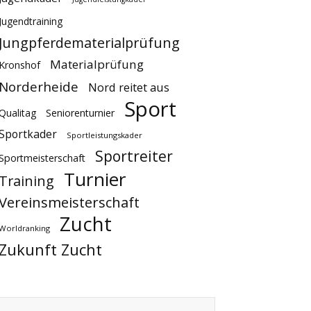
Jugendtraining
Jungpferdematerialprüfung
Materialprüfung
Kronshof
Norderheide
Nord reitet aus
Sport
Qualitag
Seniorenturnier
Sportkader
Sportleistungskader
Sportreiter
Sportmeisterschaft
Turnier
Training
Vereinsmeisterschaft
Zucht
Worldranking
Zukunft Zucht