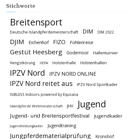
Stichworte
Breitensport
DIM
Deutsche Islandpferdemeisterschaft
DIM 2022
DJIM
FIZO
Eichenhof
Fohlenreise
Gestüt Heesberg
Godemoor
Hallenturnier
Holstenhallen
Hengstkörung
Holstenhalle
HEPA
IPZV Nord
IPZV NORD ONLINE
IPZV Nord reitet aus
IPZV Nord Sportkader
ISIBLESS Indoors powered by Equsana
Jugend
JHV
Islandpferde Weltmeisterschaft
Jugend- und Breitensportfestival
Jugendkader
Jugendtraining
Jugendleistungkader
Jungpferdematerialprüfung
Kronshof