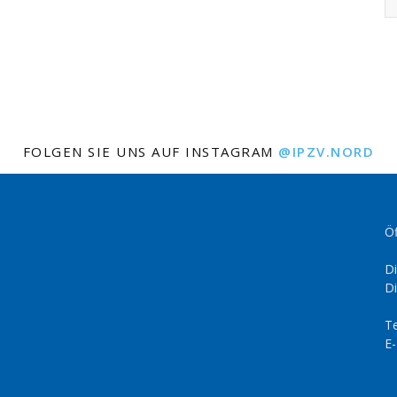
FOLGEN SIE UNS AUF INSTAGRAM
@IPZV.NORD
Öf
Di
Di
Te
E-