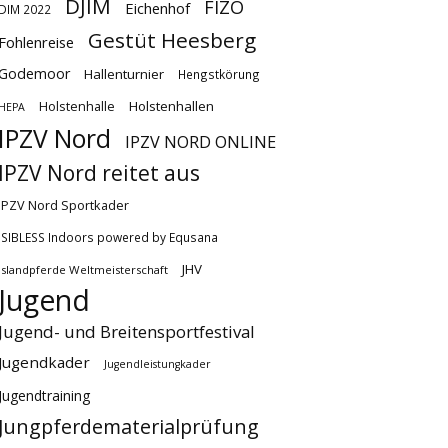
DJIM
FIZO
Eichenhof
DIM 2022
Gestüt Heesberg
Fohlenreise
Godemoor
Hallenturnier
Hengstkörung
Holstenhallen
Holstenhalle
HEPA
IPZV Nord
IPZV NORD ONLINE
IPZV Nord reitet aus
IPZV Nord Sportkader
ISIBLESS Indoors powered by Equsana
JHV
Islandpferde Weltmeisterschaft
Jugend
Jugend- und Breitensportfestival
Jugendkader
Jugendleistungkader
Jugendtraining
Jungpferdematerialprüfung