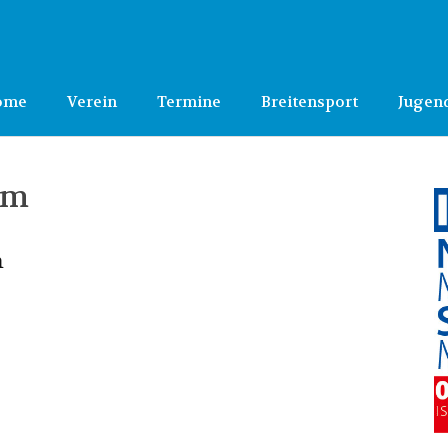
ome
Verein
Termine
Breitensport
Jugen
am
m