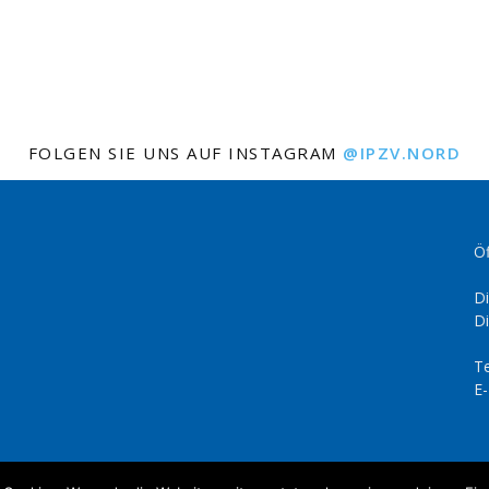
FOLGEN SIE UNS AUF INSTAGRAM
@IPZV.NORD
Öf
Di
Di
Te
E-