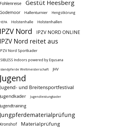
Gestüt Heesberg
Fohlenreise
Godemoor
Hallenturnier
Hengstkörung
Holstenhallen
Holstenhalle
HEPA
IPZV Nord
IPZV NORD ONLINE
IPZV Nord reitet aus
IPZV Nord Sportkader
ISIBLESS Indoors powered by Equsana
JHV
Islandpferde Weltmeisterschaft
Jugend
Jugend- und Breitensportfestival
Jugendkader
Jugendleistungkader
Jugendtraining
Jungpferdematerialprüfung
Materialprüfung
Kronshof