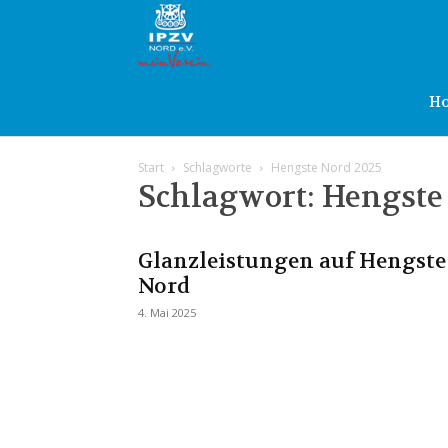
IPZV
Nord
H
Start
Schlagworte
Hengste Nord 2025
e.V.
Schlagwort: Hengste
Glanzleistungen auf Hengste
Nord
4. Mai 2025