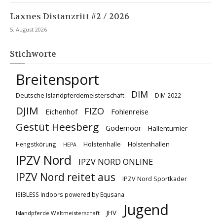
Laxnes Distanzritt #2 / 2026
5. August 2026
Stichworte
Breitensport
DIM
Deutsche Islandpferdemeisterschaft
DIM 2022
DJIM
FIZO
Eichenhof
Fohlenreise
Gestüt Heesberg
Godemoor
Hallenturnier
Holstenhallen
Hengstkörung
Holstenhalle
HEPA
IPZV Nord
IPZV NORD ONLINE
IPZV Nord reitet aus
IPZV Nord Sportkader
ISIBLESS Indoors powered by Equsana
Jugend
JHV
Islandpferde Weltmeisterschaft