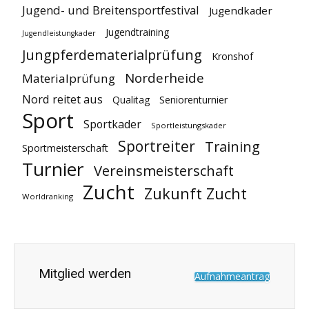
Jugend- und Breitensportfestival
Jugendkader
Jugendtraining
Jugendleistungkader
Jungpferdematerialprüfung
Kronshof
Norderheide
Materialprüfung
Nord reitet aus
Qualitag
Seniorenturnier
Sport
Sportkader
Sportleistungskader
Sportreiter
Training
Sportmeisterschaft
Turnier
Vereinsmeisterschaft
Zucht
Zukunft Zucht
Worldranking
Mitglied werden
Aufnahmeantrag