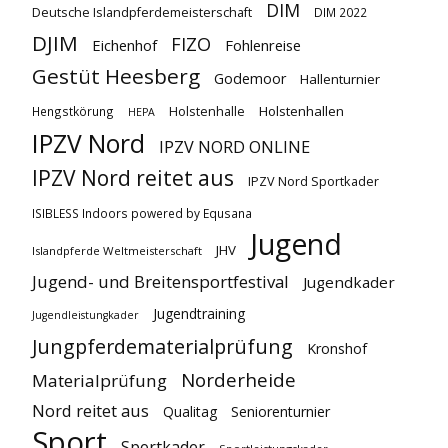
DIM
Deutsche Islandpferdemeisterschaft
DIM 2022
DJIM
FIZO
Eichenhof
Fohlenreise
Gestüt Heesberg
Godemoor
Hallenturnier
Holstenhallen
Hengstkörung
Holstenhalle
HEPA
IPZV Nord
IPZV NORD ONLINE
IPZV Nord reitet aus
IPZV Nord Sportkader
ISIBLESS Indoors powered by Equsana
Jugend
JHV
Islandpferde Weltmeisterschaft
Jugend- und Breitensportfestival
Jugendkader
Jugendtraining
Jugendleistungkader
Jungpferdematerialprüfung
Kronshof
Norderheide
Materialprüfung
Nord reitet aus
Qualitag
Seniorenturnier
Sport
Sportkader