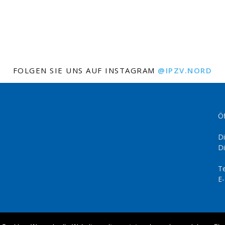
FOLGEN SIE UNS AUF INSTAGRAM
@IPZV.NORD
Öf
Di
Di
Te
E-