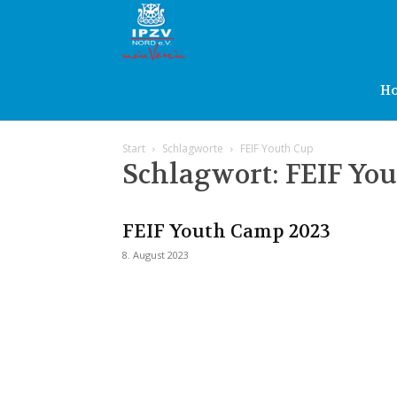
IPZV
Nord
H
Start
Schlagworte
FEIF Youth Cup
e.V.
Schlagwort: FEIF Yo
FEIF Youth Camp 2023
8. August 2023