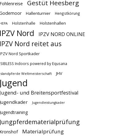
Gestüt Heesberg
Fohlenreise
Godemoor
Hallenturnier
Hengstkörung
Holstenhallen
Holstenhalle
HEPA
IPZV Nord
IPZV NORD ONLINE
IPZV Nord reitet aus
IPZV Nord Sportkader
ISIBLESS Indoors powered by Equsana
JHV
Islandpferde Weltmeisterschaft
Jugend
Jugend- und Breitensportfestival
Jugendkader
Jugendleistungkader
Jugendtraining
Jungpferdematerialprüfung
Materialprüfung
Kronshof