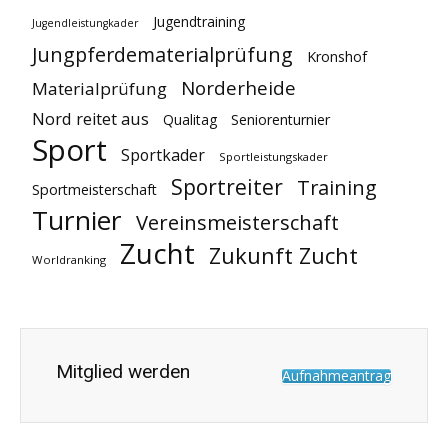
Jugendtraining
Jugendleistungkader
Jungpferdematerialprüfung
Kronshof
Norderheide
Materialprüfung
Nord reitet aus
Qualitag
Seniorenturnier
Sport
Sportkader
Sportleistungskader
Sportreiter
Training
Sportmeisterschaft
Turnier
Vereinsmeisterschaft
Zucht
Zukunft Zucht
Worldranking
Mitglied werden
Aufnahmeantrag