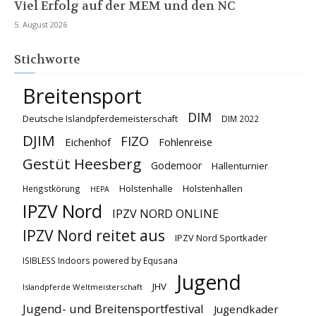
Viel Erfolg auf der MEM und den NC
5. August 2026
Stichworte
Breitensport
DIM
Deutsche Islandpferdemeisterschaft
DIM 2022
DJIM
FIZO
Eichenhof
Fohlenreise
Gestüt Heesberg
Godemoor
Hallenturnier
Holstenhallen
Hengstkörung
Holstenhalle
HEPA
IPZV Nord
IPZV NORD ONLINE
IPZV Nord reitet aus
IPZV Nord Sportkader
ISIBLESS Indoors powered by Equsana
Jugend
JHV
Islandpferde Weltmeisterschaft
Jugend- und Breitensportfestival
Jugendkader