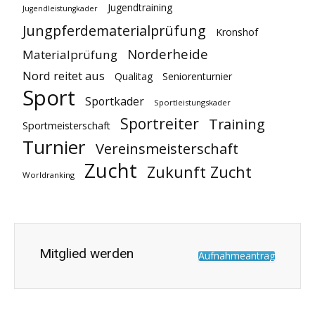
Jugendtraining
Jugendleistungkader
Jungpferdematerialprüfung
Kronshof
Norderheide
Materialprüfung
Nord reitet aus
Qualitag
Seniorenturnier
Sport
Sportkader
Sportleistungskader
Sportreiter
Training
Sportmeisterschaft
Turnier
Vereinsmeisterschaft
Zucht
Zukunft Zucht
Worldranking
Mitglied werden
Aufnahmeantrag