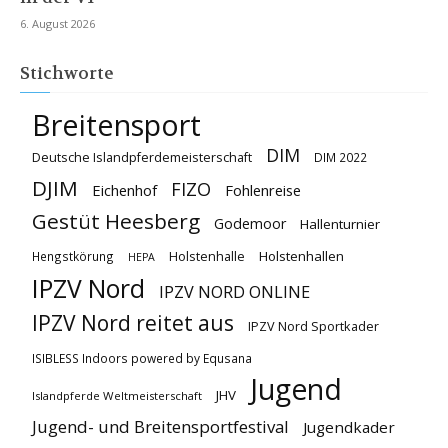
6. August 2026
Stichworte
Breitensport
DIM
Deutsche Islandpferdemeisterschaft
DIM 2022
DJIM
FIZO
Eichenhof
Fohlenreise
Gestüt Heesberg
Godemoor
Hallenturnier
Holstenhallen
Hengstkörung
Holstenhalle
HEPA
IPZV Nord
IPZV NORD ONLINE
IPZV Nord reitet aus
IPZV Nord Sportkader
ISIBLESS Indoors powered by Equsana
Jugend
JHV
Islandpferde Weltmeisterschaft
Jugend- und Breitensportfestival
Jugendkader