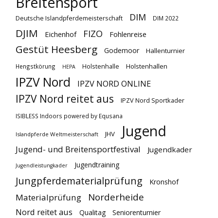
Breitensport
DIM
Deutsche Islandpferdemeisterschaft
DIM 2022
DJIM
FIZO
Eichenhof
Fohlenreise
Gestüt Heesberg
Godemoor
Hallenturnier
Holstenhallen
Hengstkörung
Holstenhalle
HEPA
IPZV Nord
IPZV NORD ONLINE
IPZV Nord reitet aus
IPZV Nord Sportkader
ISIBLESS Indoors powered by Equsana
Jugend
JHV
Islandpferde Weltmeisterschaft
Jugend- und Breitensportfestival
Jugendkader
Jugendtraining
Jugendleistungkader
Jungpferdematerialprüfung
Kronshof
Norderheide
Materialprüfung
Nord reitet aus
Qualitag
Seniorenturnier