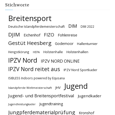
Stichworte
Breitensport
DIM
Deutsche Islandpferdemeisterschaft
DIM 2022
DJIM
FIZO
Eichenhof
Fohlenreise
Gestüt Heesberg
Godemoor
Hallenturnier
Holstenhallen
Hengstkörung
Holstenhalle
HEPA
IPZV Nord
IPZV NORD ONLINE
IPZV Nord reitet aus
IPZV Nord Sportkader
ISIBLESS Indoors powered by Equsana
Jugend
JHV
Islandpferde Weltmeisterschaft
Jugend- und Breitensportfestival
Jugendkader
Jugendtraining
Jugendleistungkader
Jungpferdematerialprüfung
Kronshof