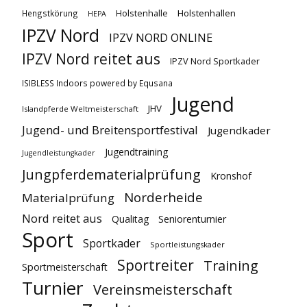
Holstenhallen
Hengstkörung
Holstenhalle
HEPA
IPZV Nord
IPZV NORD ONLINE
IPZV Nord reitet aus
IPZV Nord Sportkader
ISIBLESS Indoors powered by Equsana
Jugend
JHV
Islandpferde Weltmeisterschaft
Jugend- und Breitensportfestival
Jugendkader
Jugendtraining
Jugendleistungkader
Jungpferdematerialprüfung
Kronshof
Norderheide
Materialprüfung
Nord reitet aus
Qualitag
Seniorenturnier
Sport
Sportkader
Sportleistungskader
Sportreiter
Training
Sportmeisterschaft
Turnier
Vereinsmeisterschaft