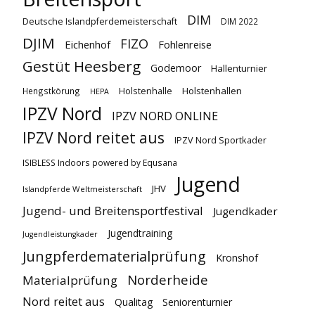
DIM
Deutsche Islandpferdemeisterschaft
DIM 2022
DJIM
FIZO
Eichenhof
Fohlenreise
Gestüt Heesberg
Godemoor
Hallenturnier
Holstenhallen
Hengstkörung
Holstenhalle
HEPA
IPZV Nord
IPZV NORD ONLINE
IPZV Nord reitet aus
IPZV Nord Sportkader
ISIBLESS Indoors powered by Equsana
Jugend
JHV
Islandpferde Weltmeisterschaft
Jugend- und Breitensportfestival
Jugendkader
Jugendtraining
Jugendleistungkader
Jungpferdematerialprüfung
Kronshof
Norderheide
Materialprüfung
Nord reitet aus
Qualitag
Seniorenturnier