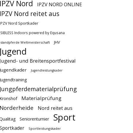
IPZV Nord
IPZV NORD ONLINE
IPZV Nord reitet aus
IPZV Nord Sportkader
ISIBLESS Indoors powered by Equsana
JHV
Islandpferde Weltmeisterschaft
Jugend
Jugend- und Breitensportfestival
Jugendkader
Jugendleistungkader
Jugendtraining
Jungpferdematerialprüfung
Materialprüfung
Kronshof
Norderheide
Nord reitet aus
Sport
Qualitag
Seniorenturnier
Sportkader
Sportleistungskader