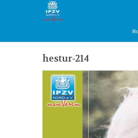
IPZV
Nord
H
e.V.
hestur-214