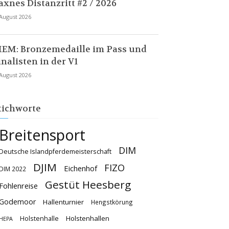
axnes Distanzritt #2 / 2026
 August 2026
EM: Bronzemedaille im Pass und
inalisten in der V1
 August 2026
tichworte
Breitensport
DIM
Deutsche Islandpferdemeisterschaft
DJIM
FIZO
Eichenhof
DIM 2022
Gestüt Heesberg
Fohlenreise
Godemoor
Hallenturnier
Hengstkörung
Holstenhallen
Holstenhalle
HEPA