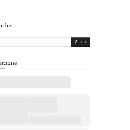
uche
ermine