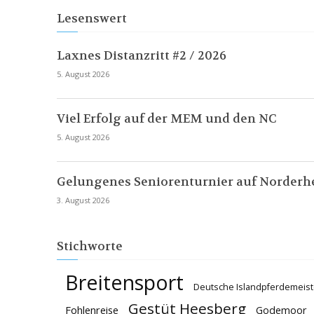
Lesenswert
Laxnes Distanzritt #2 / 2026
5. August 2026
Viel Erfolg auf der MEM und den NC
5. August 2026
Gelungenes Seniorenturnier auf Norderh
3. August 2026
Stichworte
Breitensport
Deutsche Islandpferdemeist
Gestüt Heesberg
Fohlenreise
Godemoor