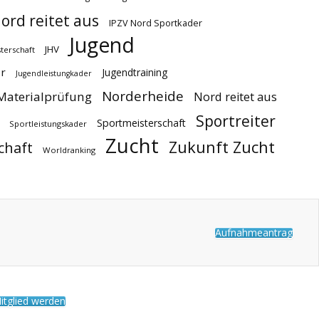
ord reitet aus
IPZV Nord Sportkader
Jugend
JHV
terschaft
r
Jugendtraining
Jugendleistungkader
Norderheide
Materialprüfung
Nord reitet aus
Sportreiter
Sportmeisterschaft
Sportleistungskader
Zucht
Zukunft Zucht
chaft
Worldranking
Aufnahmeantrag
itglied werden