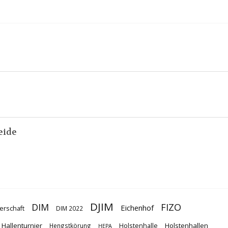
eide
DJIM
DIM
FIZO
Eichenhof
erschaft
DIM 2022
Hallenturnier
Holstenhallen
Hengstkörung
Holstenhalle
HEPA