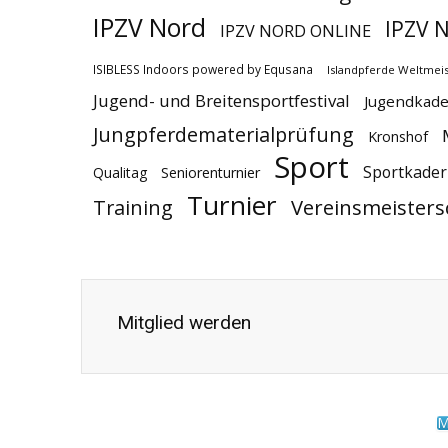
IPZV Nord
IPZV N
IPZV NORD ONLINE
ISIBLESS Indoors powered by Equsana
Islandpferde Weltmeis
Jugend- und Breitensportfestival
Jugendkade
Jungpferdematerialprüfung
Kronshof
Sport
Sportkader
Qualitag
Seniorenturnier
Turnier
Vereinsmeisters
Training
Mitglied werden
M