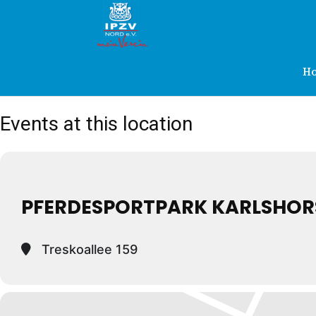
IPZV
Nord
H
Events at this location
e.V.
PFERDESPORTPARK KARLSHOR
Treskoallee 159