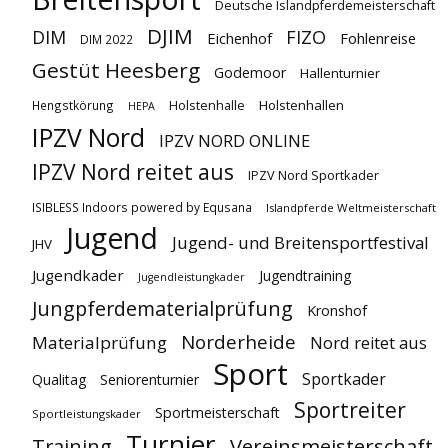
Deutsche Islandpferdemeisterschaft
DJIM
DIM
FIZO
Eichenhof
Fohlenreise
DIM 2022
Gestüt Heesberg
Godemoor
Hallenturnier
Holstenhallen
Hengstkörung
Holstenhalle
HEPA
IPZV Nord
IPZV NORD ONLINE
IPZV Nord reitet aus
IPZV Nord Sportkader
ISIBLESS Indoors powered by Equsana
Islandpferde Weltmeisterschaft
Jugend
Jugend- und Breitensportfestival
JHV
Jugendkader
Jugendtraining
Jugendleistungkader
Jungpferdematerialprüfung
Kronshof
Norderheide
Materialprüfung
Nord reitet aus
Sport
Sportkader
Qualitag
Seniorenturnier
Sportreiter
Sportmeisterschaft
Sportleistungskader
Turnier
Vereinsmeisterschaft
Training