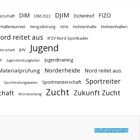
DJIM
DIM
FIZO
Eichenhof
erschaft
DIM 2022
Hallenturnier
Holstenhallen
Hengstkörung
Holstenhalle
HEPA
ord reitet aus
IPZV Nord Sportkader
Jugend
JHV
terschaft
r
Jugendtraining
Jugendleistungkader
Norderheide
Materialprüfung
Nord reitet aus
Sportreiter
Sportmeisterschaft
Sportleistungskader
Zucht
Zukunft Zucht
chaft
Worldranking
Aufnahmeantrag