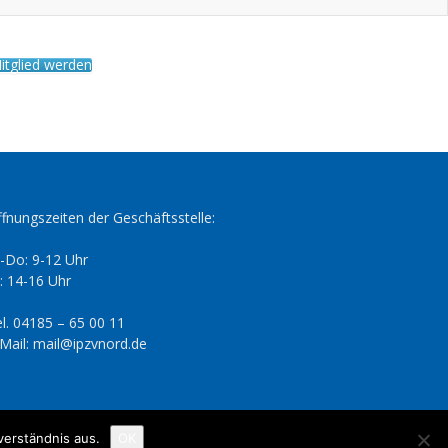
itglied werden
fnungszeiten der Geschäftsstelle:
-Do: 9-12 Uhr
: 14-16 Uhr
l. 04185 – 65 00 11
Mail: mail@ipzvnord.de
verständnis aus.
OK