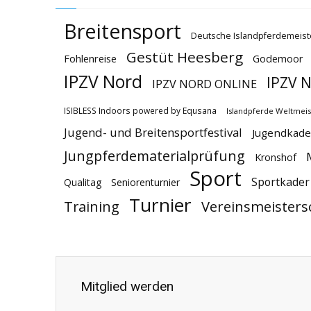
Breitensport
Deutsche Islandpferdemeist
Gestüt Heesberg
Fohlenreise
Godemoor
IPZV Nord
IPZV N
IPZV NORD ONLINE
ISIBLESS Indoors powered by Equsana
Islandpferde Weltmeis
Jugend- und Breitensportfestival
Jugendkade
Jungpferdematerialprüfung
Kronshof
Sport
Sportkader
Qualitag
Seniorenturnier
Turnier
Vereinsmeisters
Training
Mitglied werden