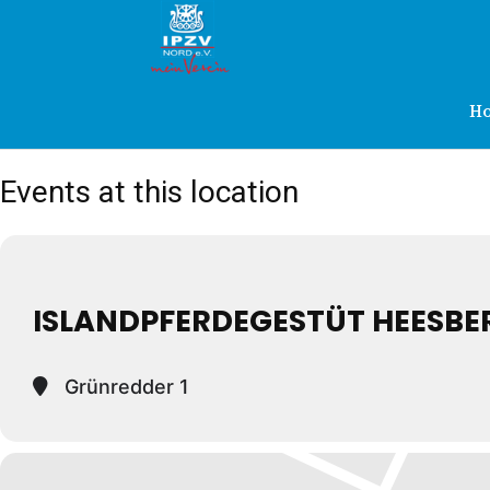
IPZV
Nord
H
Events at this location
e.V.
ISLANDPFERDEGESTÜT HEESBE
Grünredder 1