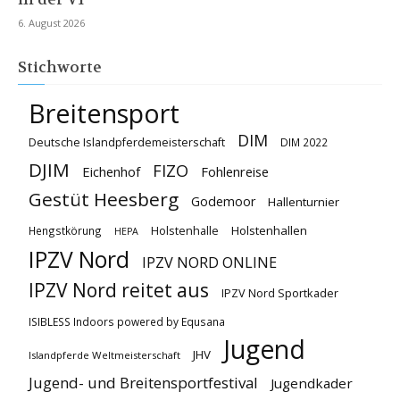
6. August 2026
Stichworte
Breitensport
DIM
Deutsche Islandpferdemeisterschaft
DIM 2022
DJIM
FIZO
Eichenhof
Fohlenreise
Gestüt Heesberg
Godemoor
Hallenturnier
Holstenhallen
Hengstkörung
Holstenhalle
HEPA
IPZV Nord
IPZV NORD ONLINE
IPZV Nord reitet aus
IPZV Nord Sportkader
ISIBLESS Indoors powered by Equsana
Jugend
JHV
Islandpferde Weltmeisterschaft
Jugend- und Breitensportfestival
Jugendkader