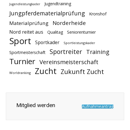
Jugendtraining
Jugendleistungkader
Jungpferdematerialprüfung
Kronshof
Norderheide
Materialprüfung
Nord reitet aus
Qualitag
Seniorenturnier
Sport
Sportkader
Sportleistungskader
Sportreiter
Training
Sportmeisterschaft
Turnier
Vereinsmeisterschaft
Zucht
Zukunft Zucht
Worldranking
Mitglied werden
Aufnahmeantrag