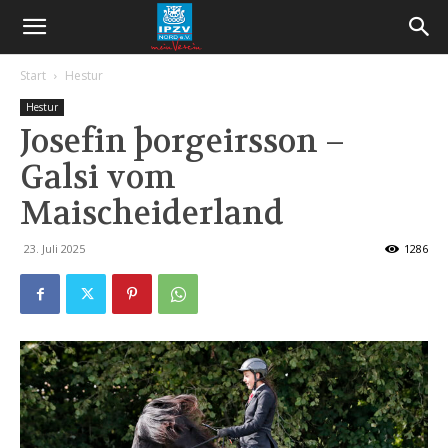
Start
Hestur
Hestur
Josefin þorgeirsson –
Galsi vom
Maischeiderland
23. Juli 2025
1286