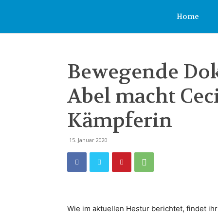
IPZV
Home
Nord
Bewegende Dok
e.V.
Abel macht Ceci
Kämpferin
15. Januar 2020
Wie im aktuellen Hestur berichtet, findet 