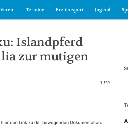
Verein
Termine
Breitensport
Jugend
Sp
u: Islandpferd
lia zur mutigen
S
1777
T
A
ihr hier den Link zu der bewegenden Dokumentation: