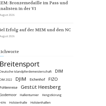
EM: Bronzemedaille im Pass und
inalisten in der V1
 August 2026
iel Erfolg auf der MEM und den NC
 August 2026
tichworte
Breitensport
DIM
Deutsche Islandpferdemeisterschaft
DJIM
FIZO
Eichenhof
DIM 2022
Gestüt Heesberg
Fohlenreise
Godemoor
Hallenturnier
Hengstkörung
Holstenhallen
Holstenhalle
HEPA