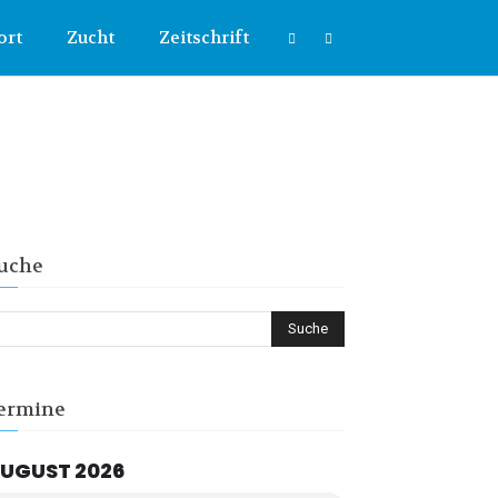
ort
Zucht
Zeitschrift
uche
ermine
UGUST 2026