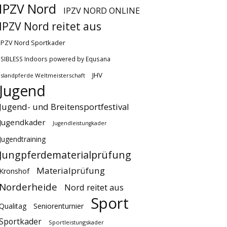
IPZV Nord
IPZV NORD ONLINE
IPZV Nord reitet aus
IPZV Nord Sportkader
ISIBLESS Indoors powered by Equsana
JHV
Islandpferde Weltmeisterschaft
Jugend
Jugend- und Breitensportfestival
Jugendkader
Jugendleistungkader
Jugendtraining
Jungpferdematerialprüfung
Materialprüfung
Kronshof
Norderheide
Nord reitet aus
Sport
Qualitag
Seniorenturnier
Sportkader
Sportleistungskader