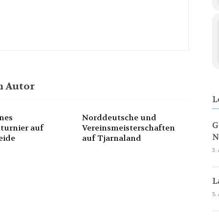
 Autor
L
nes
Norddeutsche und
G
turnier auf
Vereinsmeisterschaften
N
eide
auf Tjarnaland
3.
L
5.