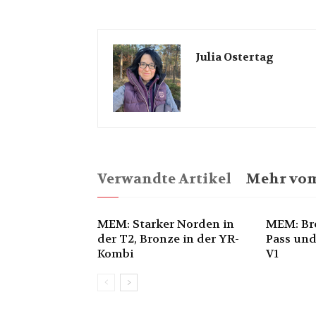
Julia Ostertag
Verwandte Artikel
Mehr vom
MEM: Starker Norden in
MEM: Br
der T2, Bronze in der YR-
Pass und
Kombi
V1