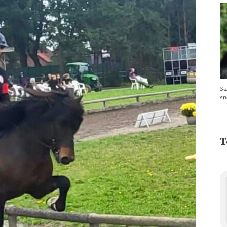
Su
sp
T