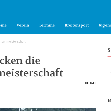
ome
Verein
Termine
Breitensport
Jugen
hsenmeisterschaft
S
cken die
eisterschaft
1613
R