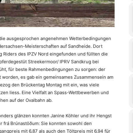
h die ausgesprochen angenehmen Wetterbedingungen
dersachsen-Meisterschaften auf Sandheide. Dort
ng Riders des IPZV Nord eingefunden und füllten die
dpferdegestüt Streekermoor/ IPRV Sandkrug bei
üht, für beste Rahmenbedingungen zu sorgen: der
rt worden, es gab ein gemeinsames Zusammensein am
bezog den Brückentag Montag mit ein, was viele
zen liess. Eine Vielfalt an Spass-Wettbewerben und
en auf der Ovalbahn ab.
nders glänzen konnten Janine Köhler und ihr Hengst
r frá Brúnastöðum: Sie konnten sowohl den
gangpreis mit 6,87 als auch den Töltpreis mit 6,94 für