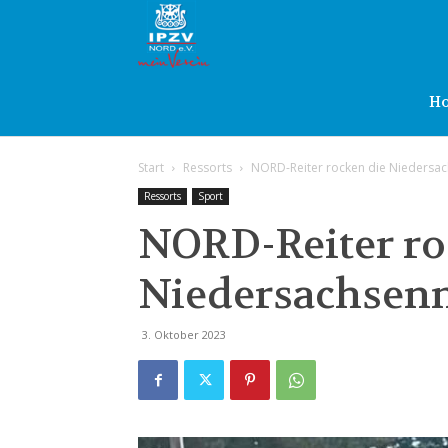
IPZV
Nord
H
Start
Ressorts
NORD-Reiter rocken die Niedersac
e.V.
Ressorts
Sport
NORD-Reiter ro
Niedersachsenm
3. Oktober 2023