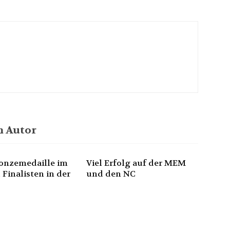
 Autor
onzemedaille im
Viel Erfolg auf der MEM
 Finalisten in der
und den NC