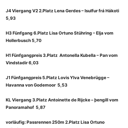
J4 Viergang V2 2.Platz Lena Gerdes – Isulfur frá Hákoti
5,93
H3 Fünfgang 6.Platz
Lisa Ortuno Stühring – Elja vom
Hollerbusch 5,70
H1 Fünfgangpreis 3.Platz Antonella Kubella – Pan vom
Vindstadir 6,03
J1 Fünfgangpreis 5.Platz Lovis Ylva Venebrügge –
Havanna von Godemoor 5,53
KL Viergang 3.Platz Antoinette de Rijcke – þengill vom
Panoramahof 5,87
vorläufig: Passrennen 250m 2.Platz Lisa Ortuno