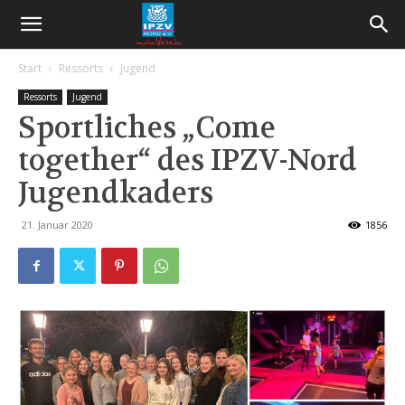
Start
Ressorts
Jugend
Ressorts
Jugend
Sportliches „Come
together“ des IPZV-Nord
Jugendkaders
21. Januar 2020
1856