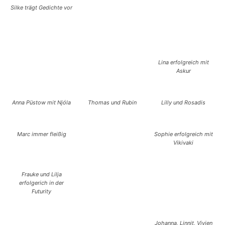
Silke trägt Gedichte vor
Lina erfolgreich mit
Askur
Anna Püstow mit Njóla
Thomas und Rubin
Lilly und Rosadis
Marc immer fleißig
Sophie erfolgreich mit
Vikivaki
Frauke und Lilja
erfolgerich in der
Futurity
Johanna, Linnit, Vivien