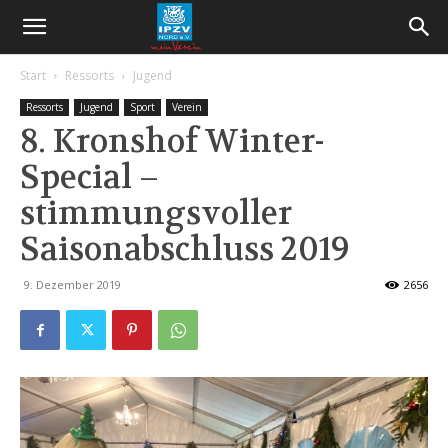
Start
Ressorts
Jugend
Ressorts
Jugend
Sport
Verein
8. Kronshof Winter-
Special –
stimmungsvoller
Saisonabschluss 2019
9. Dezember 2019
2656