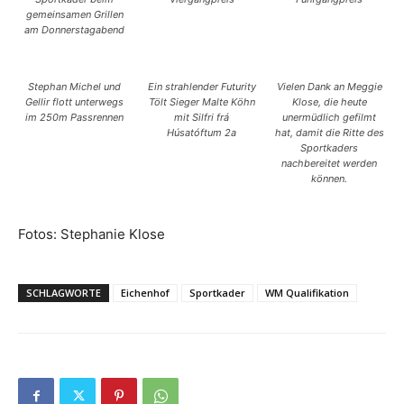
gemeinsamen Grillen
am Donnerstagabend
Stephan Michel und
Ein strahlender Futurity
Vielen Dank an Meggie
Gellir flott unterwegs
Tölt Sieger Malte Köhn
Klose, die heute
im 250m Passrennen
mit Silfri frá
unermüdlich gefilmt
Húsatóftum 2a
hat, damit die Ritte des
Sportkaders
nachbereitet werden
können.
Fotos: Stephanie Klose
SCHLAGWORTE
Eichenhof
Sportkader
WM Qualifikation