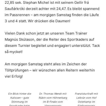
22,85 sek. Stephan Michel ist mit seinem Gellir frá
Sauðárkróki derzeit achter mit 24,47. Es bleibt spannend
im Passrennen – am morgigen Samstag finden die Läufe
3 und 4 statt. Wir drücken die Daumen!
Vielen Dank schon jetzt an unseren Team Trainer
Magnús Skúlason, der die Reiter des Sportkaders auf
diesem Turnier begleitet und engagiert unterstützt. Tack
så mycket!
Am morgigen Samstag steht alles im Zeichen der
Töltprüfungen – wir wünschen allen Reitern weiterhin
viel Erfolg!
Ein Blick hinter die
Dr. Thomas Wendt mit
Franziska Kraft mit
Kulissen – gute
Rúbin vom Höhnerbarg
Leikrún vom Hof
Stimmung im
im B-Finale vom
Osterkamp im
Sportkader beim
Viergangpreis
Fünfgangpreis