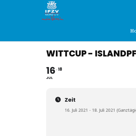
IPZV
Nord
H
WITTCUP - ISLANDP
e.V.
16
18
JUL
Zeit
16. Juli 2021 - 18. Juli 2021 (Ganztägi