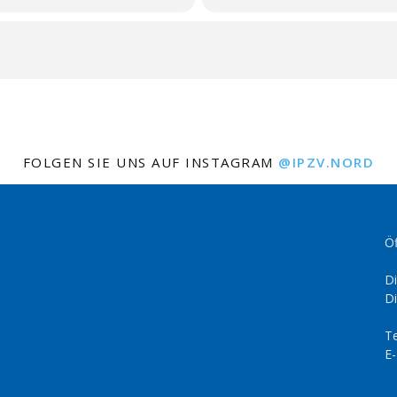
FOLGEN SIE UNS AUF INSTAGRAM
@IPZV.NORD
Öf
Di
Di
Te
E-