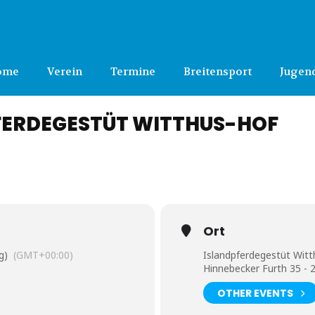
ome
Verein
Termine
Breitensport
Jugen
FERDEGESTÜT WITTHUS-HOF
Ort
g)
(GMT+00:00)
Islandpferdegestüt Witt
Hinnebecker Furth 35 -
OTHER EVENTS