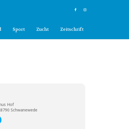
d
Sport
Zucht
Zeitschrift
hus Hof
 28790 Schwanewede