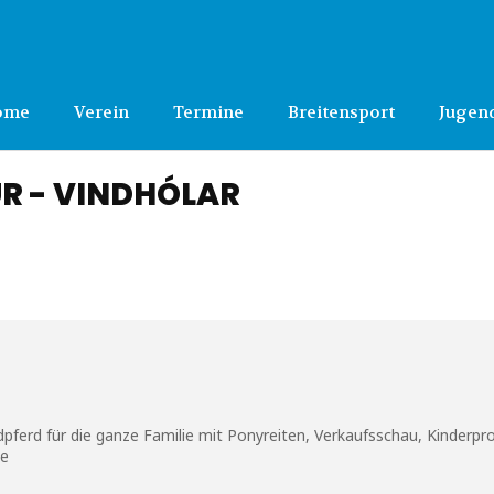
ome
Verein
Termine
Breitensport
Jugen
ÜR - VINDHÓLAR
dpferd für die ganze Familie mit Ponyreiten, Verkaufsschau, Kinder
de