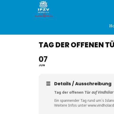
IPZV
Nord
H
TAG DER OFFENEN T
e.V.
07
JUN
Details / Ausschreibung
Tag der offenen Tür
auf Vindhólar
Ein spannender Tag rund um´s Islan
Weitere Infos unter
www.vindholar.