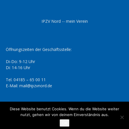
IPZV Nord -- mein Verein
Öffnungszeiten der Geschäftsstelle:
Di-Do: 9-12 Uhr
Di: 14-16 Uhr
Tel. 04185 – 65 00 11
E-Mail: mail@ipzvnord.de
Diese Website benutzt Cookies. Wenn du die Website weiter
nutzt, gehen wir von deinem Einverständnis aus.
Datenschutzerklärung
Impressum
OK
© IPZV Nord e.V.