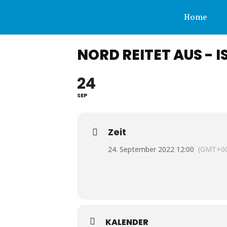
IPZV
Home
NORD REITET AUS -
Nord
24
e.V.
SEP
Zeit
24. September 2022 12:00
(GMT+00
KALENDER