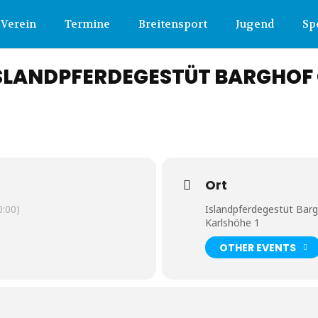
Verein
Termine
Breitensport
Jugend
Sp
 ISLANDPFERDEGESTÜT BARGHOF 
Ort
:00)
Islandpferdegestüt Bar
Karlshöhe 1
OTHER EVENTS