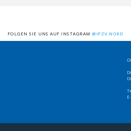
FOLGEN SIE UNS AUF INSTAGRAM
@IPZV.NORD
Öf
Di
Di
Te
E-