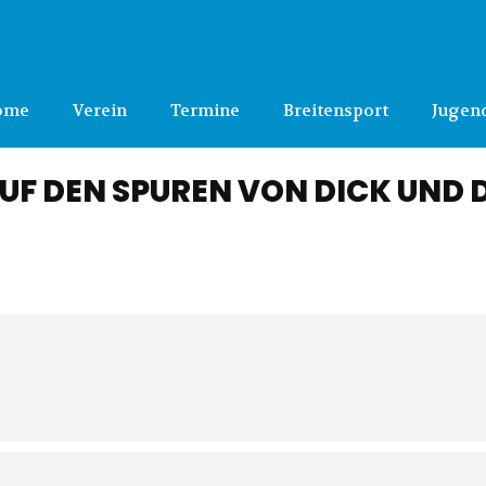
ome
Verein
Termine
Breitensport
Jugen
AUF DEN SPUREN VON DICK UND 