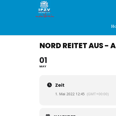
IPZV
Nord
H
NORD REITET AUS - 
e.V.
01
MAY
Zeit
1. Mai 2022 12:45
(GMT+00:00)