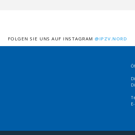
FOLGEN SIE UNS AUF INSTAGRAM
@IPZV.NORD
Öf
Di
Di
Te
E-