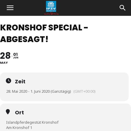
KRONSHOF SPECIAL -
ABGESAGT!
28
01
JUN
MAY
Zeit
28. Mai 2020 - 1. Juni 2020 (Ganztägig)
(GMT+00:00)
Ort
Islandpferdegestüt Kronshof
Am Kronshof 1