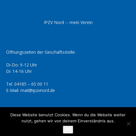
IPZV Nord -- mein Verein
Öffnungszeiten der Geschäftsstelle:
Di-Do: 9-12 Uhr
Di: 14-16 Uhr
Tel. 04185 – 65 00 11
E-Mail: mail@ipzvnord.de
Diese Website benutzt Cookies. Wenn du die Website weiter
nutzt, gehen wir von deinem Einverständnis aus.
Datenschutzerklärung
Impressum
OK
© IPZV Nord e.V.