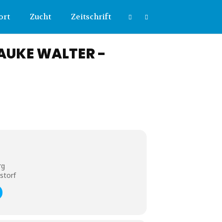
ort
Zucht
Zeitschrift
RAUKE WALTER -
rg
storf