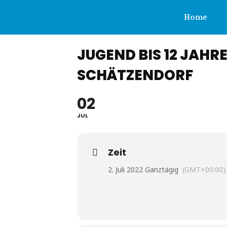
IPZV
Home
JUGEND BIS 12 JAHR
Nord
SCHÄTZENDORF
e.V.
02
JUL
Zeit
2. Juli 2022 Ganztägig
(GMT+00:00)