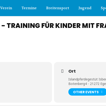
Verein
Termine
Breitensport
Jugend
Sp
E - TRAINING FÜR KINDER MIT F
Ort
Islandpferdegestüt Isbe
Botenberg4 - 21272 Ege
OTHER EVENTS