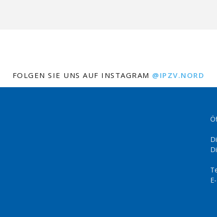
FOLGEN SIE UNS AUF INSTAGRAM
@IPZV.NORD
Öf
Di
Di
Te
E-