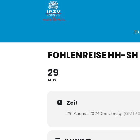
IPZV
Nord
H
FOHLENREISE HH-SH
e.V.
29
AUG
Zeit
29. August 2024 Ganztägig
(GMT+0