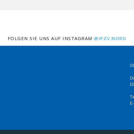
FOLGEN SIE UNS AUF INSTAGRAM
@IPZV.NORD
Öf
Di
Di
Te
E-