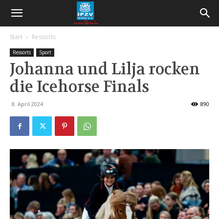
Start
Ressorts
Ressorts
Sport
Johanna und Lilja rocken
die Icehorse Finals
8. April 2024
890