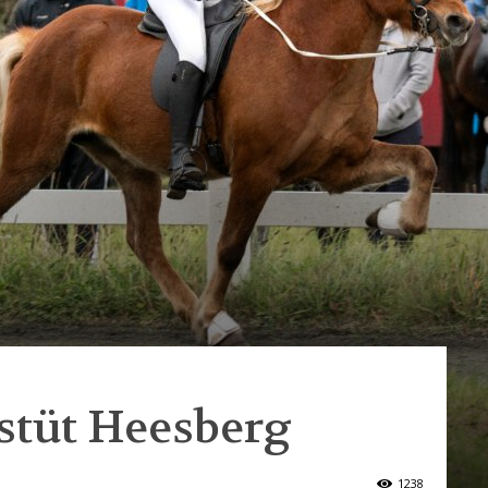
stüt Heesberg
1238