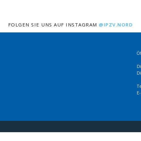
FOLGEN SIE UNS AUF INSTAGRAM
@IPZV.NORD
Öf
Di
Di
Te
E-