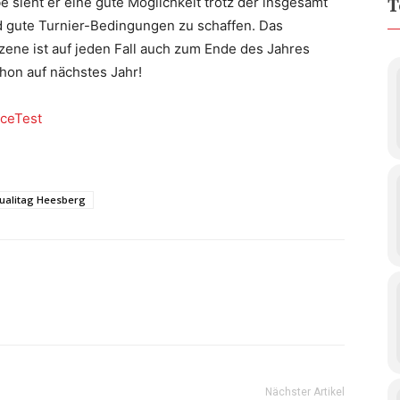
 sieht er eine gute Möglichkeit trotz der insgesamt
T
gute Turnier-Bedingungen zu schaffen. Das
szene ist auf jeden Fall auch zum Ende des Jahres
hon auf nächstes Jahr!
IceTest
ualitag Heesberg
Nächster Artikel