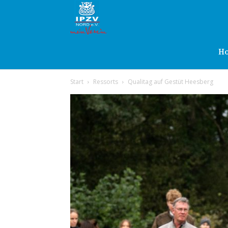
IPZV
Nord
H
Start
Ressorts
Qualitag auf Gestüt Heesberg
e.V.