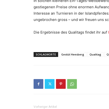
In solchen kleineren Ein-Tages-Wettbewerbe
gestiegenen Preise ohne enormen Aufwand 
Interesse an Turnieren in der Islandpferde
ungebrochen gross – und wir freuen uns sc
Die Ergebnisse des Qualitags findet ihr auf
SCHLAGWORTE
Gestüt Heesberg
Qualitag
Q
Vorheriger Artikel