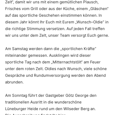
Zelt“, damit wir uns
mit einem
gemütlichen Plausch,
F
risches vo
m Grill
oder aus der Küche,
einem „Gläschen“
auf das sportliche
Geschehen einstimmen können.
In
diesem Jahr könnt Ihr Euch mit Eurem „Wunsch
–
Oldie“
in
die
richtige Stimmung versetzen. Auf jeden Fall treffen
wir uns unter dem Zelt, unser Team versorgt Euch
gerne.
Am Samstag werden dann die „sportlichen Kräfte“
miteinander
ge
messen.
Ausklingen wird dieser
sportliche Tag nach dem „Mitternachtstölt“ am Feuer
unter dem roten Zelt.
Oldies nach Wunsch
,
viele schöne
Gespräche
und Rundumversorgung werden den Abend
abrunden.
Am Sonntag führt der Gastgeber
Götz George
den
traditionellen Ausritt in die wunderschöne
Lüneburger Heide rund um den Wilseder Berg an.