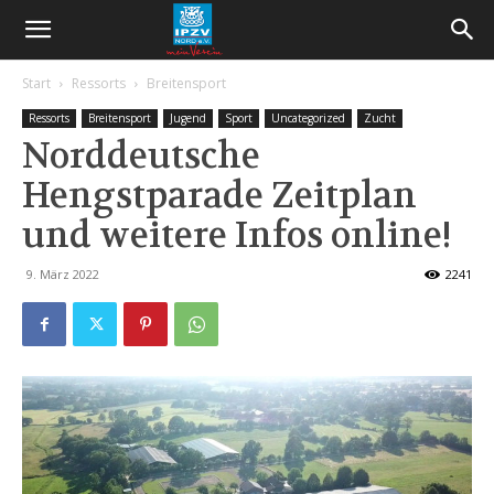
Start
Ressorts
Breitensport
Ressorts
Breitensport
Jugend
Sport
Uncategorized
Zucht
Norddeutsche
Hengstparade Zeitplan
und weitere Infos online!
9. März 2022
2241