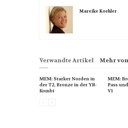
Mareike Koehler
Verwandte Artikel
Mehr vom
MEM: Starker Norden in
MEM: Br
der T2, Bronze in der YR-
Pass und
Kombi
V1