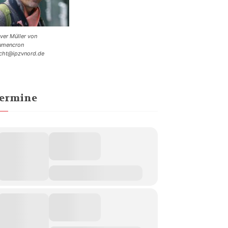
iver Müller von
umencron
cht@ipzvnord.de
ermine