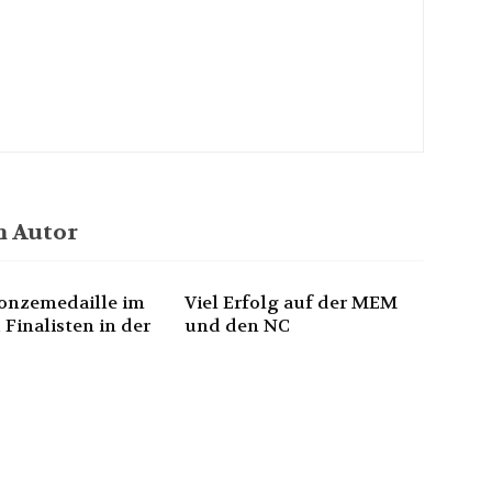
 Autor
onzemedaille im
Viel Erfolg auf der MEM
 Finalisten in der
und den NC