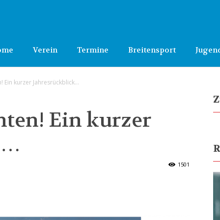
ome
Verein
Termine
Breitensport
Jugen
 Ein kurzer Jahresrückblick…
Z
ten! Ein kurzer
k…
R
1501