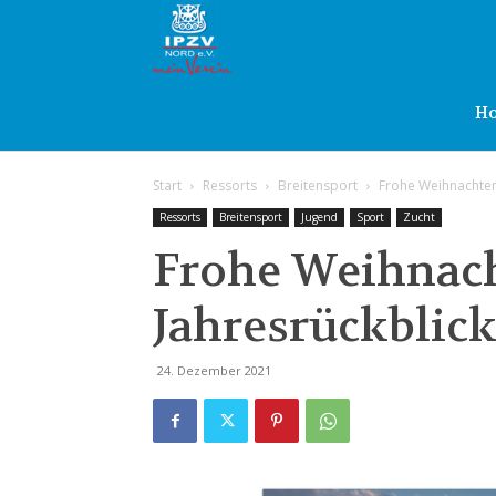
IPZV
Nord
H
Start
Ressorts
Breitensport
Frohe Weihnachten!
e.V.
Ressorts
Breitensport
Jugend
Sport
Zucht
Frohe Weihnach
Jahresrückblic
24. Dezember 2021