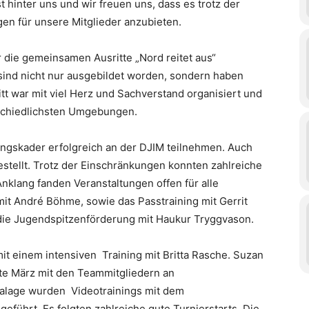
st hinter uns und wir freuen uns, dass es trotz der
gen für unsere Mitglieder anzubieten.
r die gemeinsamen Ausritte „Nord reitet aus“
r sind nicht nur ausgebildet worden, sondern haben
itt war mit viel Herz und Sachverstand organisiert und
erschiedlichsten Umgebungen.
ngskader erfolgreich an der DJIM teilnehmen. Auch
stellt. Trotz der Einschränkungen konnten zahlreiche
nklang fanden Veranstaltungen offen für alle
mit André Böhme, sowie das Passtraining mit Gerrit
die Jugendspitzenförderung mit Haukur Tryggvason.
it einem intensiven Training mit Britta Rasche. Suzan
tte März mit den Teammitgliedern an
nalage wurden Videotrainings mit dem
führt. Es folgten zahlreiche gute Turnierstarts. Die