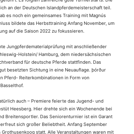
ch an der Deutschen Islandpferdemeisterschaft teil.
 gab es noch ein gemeinsames Training mit Magnús
hluss bildete das Herbsttraining Anfang November, um
tung auf die Saison 2022 zu fokussieren.
chte Jungpferdematerialprüfung mit anschließender
hleswig-Holstein/ Hamburg, dem niedersächsischen
tverband für deutsche Pferde stattfinden. Das
 gut besetzten Sichtung in eine Neuauflage. þórður
en Pferd- Reiterkombinationen in Form von
Basselthof.
türlich auch – Premiere feierte das Jugend- und
estüt Heesberg. Hier drehte sich ein Wochenende bei
d Breitensportler. Das Seniorenturnier ist ein Garant
erfreut sich großer Beliebtheit. Anfang September
n Grothusenkoog statt. Alle Veranstaltungen waren mit